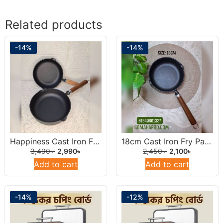
Related products
-14%
-14%
Happiness Cast Iron Frying Pan 22cm.
18cm Cast Iron Fry Pan With Wooden Handel.
3,490
৳
2,990
৳
2,450
৳
2,100
৳
Add to cart
Add to cart
-14%
-12%