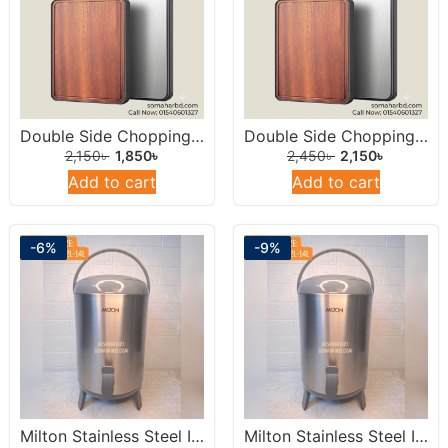
Double Side Chopping Board 14inch (Stainless Steel & Natural Wood)
Double Side Chopping Board 15inch ((Stainless Steel & Natural Wood)
2,150
৳
1,850
৳
2,450
৳
2,150
৳
Add to cart
Add to cart
-6%
-9%
Milton Stainless Steel Insulated Water Dispenser /Jar 14 Liters Round.
Milton Stainless Steel Insulated Water Dispenser /Jar 12Liters Round.