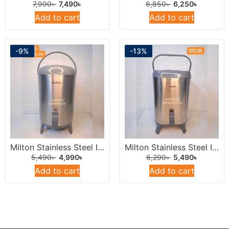
7,990
৳
7,490
৳
6,850
৳
6,250
৳
Add to cart
Add to cart
-9%
-13%
Milton Stainless Steel Insulated Water Dispenser /Jar 10 Liters Round.
Milton Stainless Steel Insulated Water Jar 10L
5,490
৳
4,990
৳
6,290
৳
5,490
৳
Add to cart
Add to cart