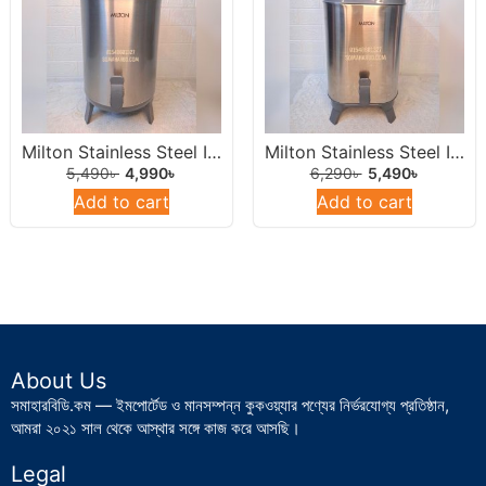
Milton Stainless Steel Insulated Water Dispenser /Jar 10 Liters Round.
Milton Stainless Steel Insulated Water Jar 10L
5,490
৳
4,990
৳
6,290
৳
5,490
৳
Add to cart
Add to cart
About Us
সমাহারবিডি.কম — ইমপোর্টেড ও মানসম্পন্ন কুকওয়্যার পণ্যের নির্ভরযোগ্য প্রতিষ্ঠান,
আমরা ২০২১ সাল থেকে আস্থার সঙ্গে কাজ করে আসছি।
Legal