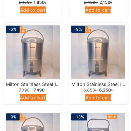
2,150
৳
1,850
৳
2,450
৳
2,150
৳
Add to cart
Add to cart
-6%
-9%
Milton Stainless Steel Insulated Water Dispenser /Jar 14 Liters Round.
Milton Stainless Steel Insulated Water Dispenser /Jar 12Liters Round.
7,990
৳
7,490
৳
6,850
৳
6,250
৳
Add to cart
Add to cart
-9%
-13%