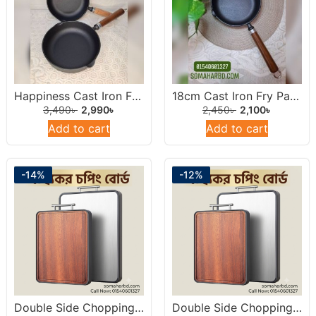
Happiness Cast Iron Frying Pan 22cm.
18cm Cast Iron Fry Pan With Wooden Handel.
3,490
৳
2,990
৳
2,450
৳
2,100
৳
Add to cart
Add to cart
-14%
-12%
Double Side Chopping Board 14inch (Stainless Steel & Natural Wood)
Double Side Chopping Board 15inch ((Stainless Steel & Natural Wood)